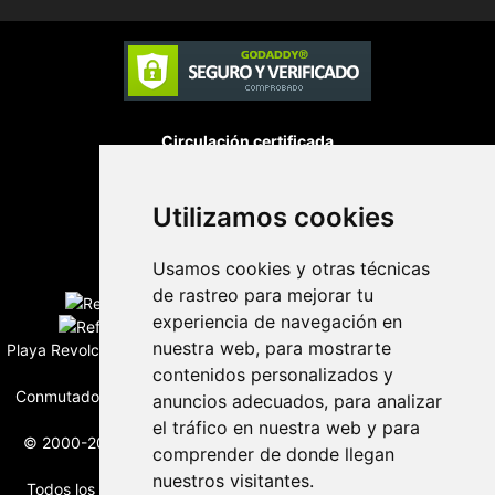
Circulación certificada
Utilizamos cookies
Desarrollado por
Usamos cookies y otras técnicas
Edición digital con tecnología
de rastreo para mejorar tu
experiencia de navegación en
nuestra web, para mostrarte
Playa Revolcadero 222 Col. Reforma Iztaccihuatl Norte C.P. 08810
contenidos personalizados y
CIUDAD DE MEXICO
Conmutador CIUDAD DE MEXICO (+52) 555 740 4476, 555 740
anuncios adecuados, para analizar
4497
el tráfico en nuestra web y para
© 2000-2026 BURO DE MERCADOTECNIA DEL CENTRO, S.A.
comprender de donde llegan
Todos los derechos reservados
nuestros visitantes.
Todos los nombres, marcas, logotipos, productos e imagenes