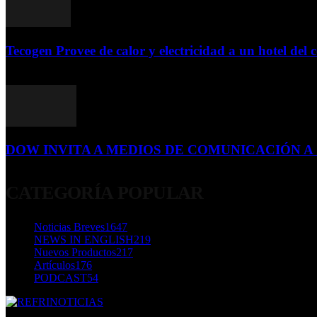
Tecogen Provee de calor y electricidad a un hotel del c
15 de abril de 2015
DOW INVITA A MEDIOS DE COMUNICACIÓN A S
23 de diciembre de 2015
CATEGORÍA POPULAR
Noticias Breves
1647
NEWS IN ENGLISH
219
Nuevos Productos
217
Artículos
176
PODCAST
54
SOBRE NOSOTROS