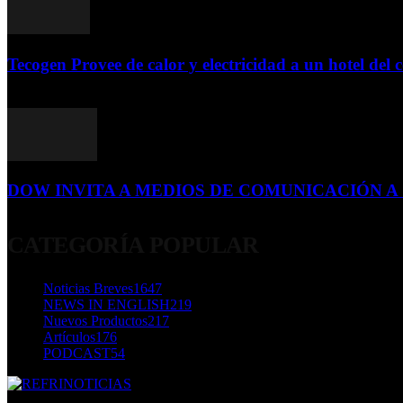
Tecogen Provee de calor y electricidad a un hotel del c
15 de abril de 2015
DOW INVITA A MEDIOS DE COMUNICACIÓN A S
23 de diciembre de 2015
CATEGORÍA POPULAR
Noticias Breves
1647
NEWS IN ENGLISH
219
Nuevos Productos
217
Artículos
176
PODCAST
54
SOBRE NOSOTROS