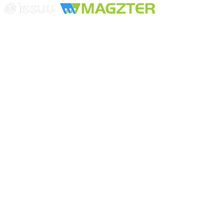
Playa Revolcadero 222 Col. Reforma Iztaccihuatl Norte C.P. 08810
CIUDAD DE MEXICO
Conmutador CIUDAD DE MEXICO (+52) 555 740 4476, 555 740
4497
© 2000-2026 BURO DE MERCADOTECNIA DEL CENTRO,
S.A. Todos los derechos reservados
Todos los nombres, marcas, logotipos, productos e imagenes
mencionados son propiedad de sus respectivos dueños
Prohibida la reproducción total o parcial de los contenidos aqui
publicados incluyendo cualquier medio electrónico o magnético
Desarrollado por REFRINOTICIAS INTERACTIVE una división
de BURO DE MERCADOTECNIA DEL CENTRO, S.A.