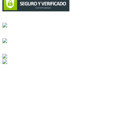
Circulación certificada
Desarrollado por
Edición digital con tecnología
Playa Revolcadero 222 Col. Reforma Iztaccihuatl Norte C.P. 08810
CIUDAD DE MEXICO
Conmutador CIUDAD DE MEXICO (+52) 555 740 4476, 555 740
4497
© 2000-2026 BURO DE MERCADOTECNIA DEL CENTRO,
S.A. Todos los derechos reservados
Todos los nombres, marcas, logotipos, productos e imagenes
mencionados son propiedad de sus respectivos dueños
Prohibida la reproducción total o parcial de los contenidos aqui
publicados incluyendo cualquier medio electrónico o magnético
Desarrollado por REFRINOTICIAS INTERACTIVE una división
de BURO DE MERCADOTECNIA DEL CENTRO, S.A.