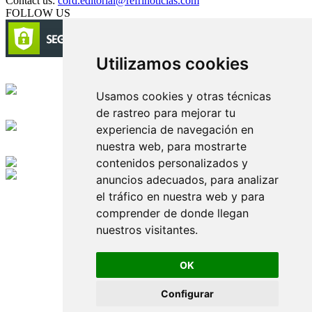
Contact us:
cord.editorial@refrinoticias.com
FOLLOW US
Utilizamos cookies
Circulación certificada
Usamos cookies y otras técnicas
de rastreo para mejorar tu
Desarrollado por
experiencia de navegación en
nuestra web, para mostrarte
Edición digital con tecnología
contenidos personalizados y
anuncios adecuados, para analizar
Playa Revolcadero 222 Col. Reforma Iztaccihuatl Norte C.P. 08810
el tráfico en nuestra web y para
CIUDAD DE MEXICO
Conmutador CIUDAD DE MEXICO (+52) 555 740 4476, 555 740
comprender de donde llegan
4497
nuestros visitantes.
© 2000-2026 BURO DE MERCADOTECNIA DEL CENTRO,
S.A. Todos los derechos reservados
Todos los nombres, marcas, logotipos, productos e imagenes
OK
mencionados son propiedad de sus respectivos dueños
Prohibida la reproducción total o parcial de los contenidos aqui
Configurar
publicados incluyendo cualquier medio electrónico o magnético