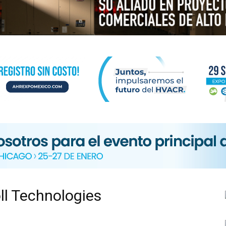
N
ICA
ll Technologies