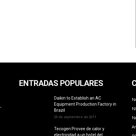
ENTRADAS POPULARES
Daikin to Establish an AC
No
Equipment Production Factory in
L
N
Brazil
29 de septiembre de 2011
N
Ar
Tecogen Provee de calor y
electricidad a un hotel del
P