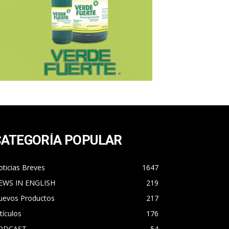
CATEGORÍA POPULAR
ticias Breves
1647
EWS IN ENGLISH
219
uevos Productos
217
tículos
176
ODCAST
54