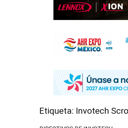
INFORMACIÓ
HVAC/R
DE
LATINOAMÉR
Etiqueta: Invotech Scro