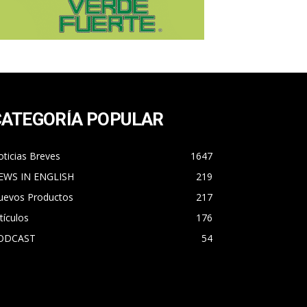
CATEGORÍA POPULAR
ticias Breves
1647
EWS IN ENGLISH
219
uevos Productos
217
tículos
176
ODCAST
54