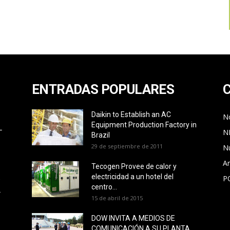
ENTRADAS POPULARES
Daikin to Establish an AC
No
Equipment Production Factory in
L
N
Brazil
29 de septiembre de 2011
N
Ar
Tecogen Provee de calor y
electricidad a un hotel del
P
O
centro...
L
15 de abril de 2015
DOW INVITA A MEDIOS DE
COMUNICACIÓN A SU PLANTA