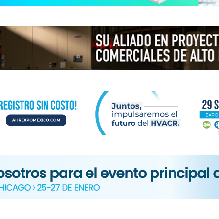
N
ICA