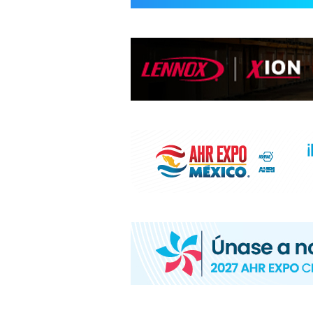
INFORMACIÓ
HVAC/R
DE
LATINOAMÉR