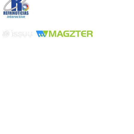
Edición digital con tecnología
Playa Revolcadero 222 Col. Reforma Iztaccihuatl Norte C.P. 08810
CIUDAD DE MEXICO
Conmutador CIUDAD DE MEXICO (+52) 555 740 4476, 555 740
4497
© 2000-2026 BURO DE MERCADOTECNIA DEL CENTRO,
S.A. Todos los derechos reservados
Todos los nombres, marcas, logotipos, productos e imagenes
mencionados son propiedad de sus respectivos dueños
Prohibida la reproducción total o parcial de los contenidos aqui
publicados incluyendo cualquier medio electrónico o magnético
Desarrollado por REFRINOTICIAS INTERACTIVE una división
de BURO DE MERCADOTECNIA DEL CENTRO, S.A.