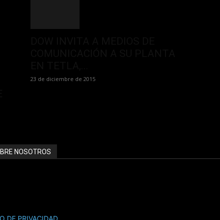
DOW INVITA A MEDIOS DE
COMUNICACIÓN A SU PLANTA
EN TETLA,...
23 de diciembre de 2015
E
BRE NOSOTROS
INOTICIAS.com ::::: EL PORTAL LÍDER EN INFORMACIÓN HVAC/R
NCIATE CON NOSOTROS SOMOS TU MEJOR INVERSIÓN PUBLICITA
SO DE PRIVACIDAD