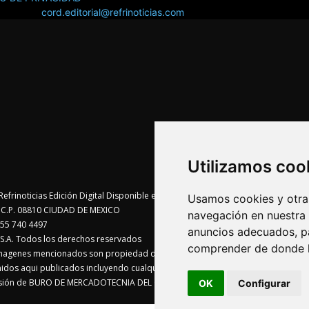
áctanos:
cord.editorial@refrinoticias.com
Utilizamos coo
Usamos cookies y otras
te C.P. 08810 CIUDAD DE MEXICO
navegación en nuestra
55 740 4497
anuncios adecuados, pa
A. Todos los derechos reservados
comprender de donde ll
imagenes mencionados son propiedad de sus respectivos dueños
enidos aqui publicados incluyendo cualquier medio electrónico o magnético
visión de BURO DE MERCADOTECNIA DEL CENTRO, S.A.
OK
Configurar