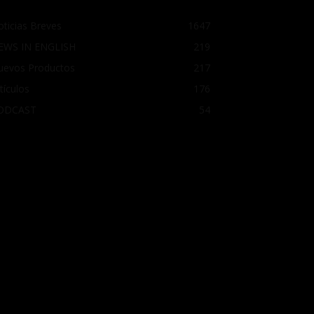
ticias Breves
1647
EWS IN ENGLISH
219
uevos Productos
217
tículos
176
ODCAST
54