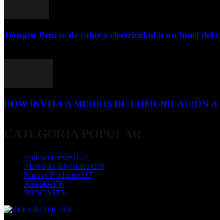
Tecogen Provee de calor y electricidad a un hotel del c
15 de abril de 2015
DOW INVITA A MEDIOS DE COMUNICACIÓN A S
23 de diciembre de 2015
CATEGORÍA POPULAR
Noticias Breves
1647
NEWS IN ENGLISH
219
Nuevos Productos
217
Artículos
176
PODCAST
54
SOBRE NOSOTROS