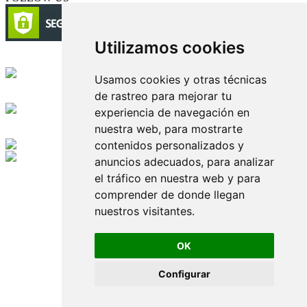
Utilizamos cookies
Circulación certificada
Usamos cookies y otras técnicas
de rastreo para mejorar tu
Desarrollado por
experiencia de navegación en
nuestra web, para mostrarte
Edición digital con tecnología
contenidos personalizados y
anuncios adecuados, para analizar
Playa Revolcadero 222 Col. Reforma Iztaccihuatl Norte C.P. 08810
el tráfico en nuestra web y para
CIUDAD DE MEXICO
Conmutador CIUDAD DE MEXICO (+52) 555 740 4476, 555 740
comprender de donde llegan
4497
nuestros visitantes.
© 2000-2026 BURO DE MERCADOTECNIA DEL CENTRO,
S.A. Todos los derechos reservados
Todos los nombres, marcas, logotipos, productos e imagenes
OK
mencionados son propiedad de sus respectivos dueños
Prohibida la reproducción total o parcial de los contenidos aqui
Configurar
publicados incluyendo cualquier medio electrónico o magnético
Desarrollado por REFRINOTICIAS INTERACTIVE una división
de BURO DE MERCADOTECNIA DEL CENTRO, S.A.