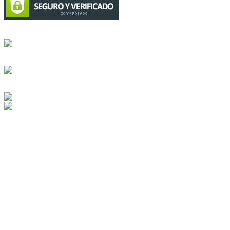
Circulación certificada
Desarrollado por
Edición digital con tecnología
Playa Revolcadero 222 Col. Reforma Iztaccihuatl Norte C.P. 08810
CIUDAD DE MEXICO
Conmutador CIUDAD DE MEXICO (+52) 555 740 4476, 555 740
4497
© 2000-2026 BURO DE MERCADOTECNIA DEL CENTRO,
S.A. Todos los derechos reservados
Todos los nombres, marcas, logotipos, productos e imagenes
mencionados son propiedad de sus respectivos dueños
Prohibida la reproducción total o parcial de los contenidos aqui
publicados incluyendo cualquier medio electrónico o magnético
Desarrollado por REFRINOTICIAS INTERACTIVE una división
de BURO DE MERCADOTECNIA DEL CENTRO, S.A.