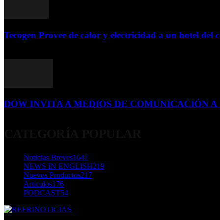
Tecogen Provee de calor y electricidad a un hotel del c
15 de abril de 2015
DOW INVITA A MEDIOS DE COMUNICACIÓN A S
23 de diciembre de 2015
CATEGORÍA POPULAR
Noticias Breves
1647
NEWS IN ENGLISH
219
Nuevos Productos
217
Artículos
176
PODCAST
54
SOBRE NOSOTROS