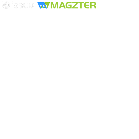
Playa Revolcadero 222 Col. Reforma Iztaccihuatl Norte C.P. 08810
CIUDAD DE MEXICO
Conmutador CIUDAD DE MEXICO (+52) 555 740 4476, 555 740
4497
© 2000-2026 BURO DE MERCADOTECNIA DEL CENTRO,
S.A. Todos los derechos reservados
Todos los nombres, marcas, logotipos, productos e imagenes
mencionados son propiedad de sus respectivos dueños
Prohibida la reproducción total o parcial de los contenidos aqui
publicados incluyendo cualquier medio electrónico o magnético
Desarrollado por REFRINOTICIAS INTERACTIVE una división
de BURO DE MERCADOTECNIA DEL CENTRO, S.A.