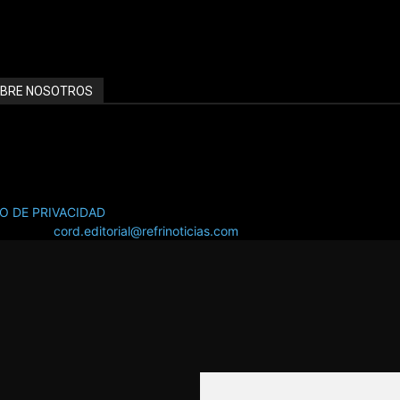
BRE NOSOTROS
INOTICIAS.com ::::: EL PORTAL LÍDER EN INFORMACIÓN HVAC/R
NCIATE CON NOSOTROS SOMOS TU MEJOR INVERSIÓN PUBLICITA
SO DE PRIVACIDAD
áctanos:
cord.editorial@refrinoticias.com