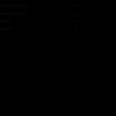
EWS IN ENGLISH
219
uevos Productos
217
tículos
176
ODCAST
54