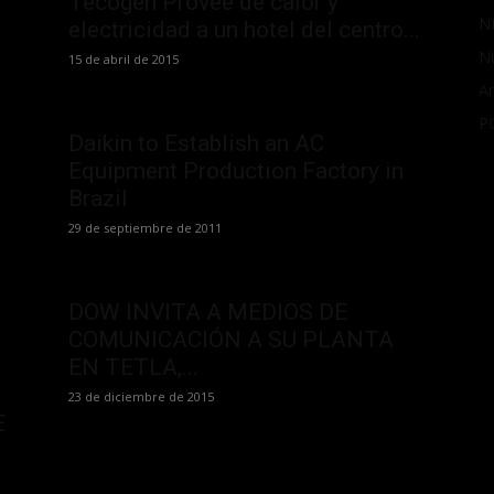
Tecogen Provee de calor y
N
electricidad a un hotel del centro...
N
15 de abril de 2015
Ar
P
Daikin to Establish an AC
Equipment Production Factory in
Brazil
29 de septiembre de 2011
DOW INVITA A MEDIOS DE
COMUNICACIÓN A SU PLANTA
EN TETLA,...
23 de diciembre de 2015
E