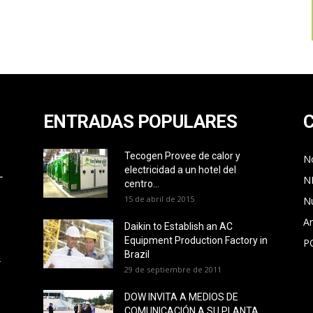
ENTRADAS POPULARES
Tecogen Provee de calor y
No
electricidad a un hotel del
L
N
centro...
15 de abril de 2015
N
Ar
Daikin to Establish an AC
Equipment Production Factory in
P
O
Brazil
L
29 de septiembre de 2011
DOW INVITA A MEDIOS DE
COMUNICACIÓN A SU PLANTA