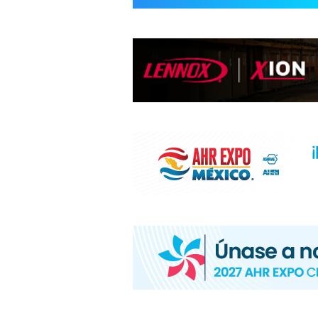
INFORMACIÓ
HVAC/R
DE
LATINOAMÉR