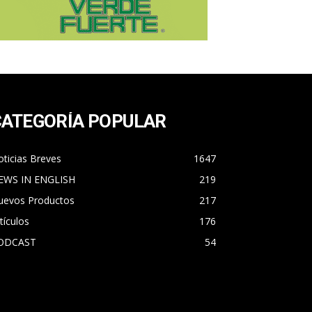
CATEGORÍA POPULAR
ticias Breves
1647
EWS IN ENGLISH
219
uevos Productos
217
tículos
176
ODCAST
54