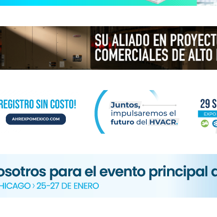
N
ICA