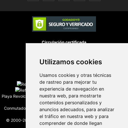
Circulación certificada
Utilizamos cookies
Desarrollado por
Usamos cookies y otras técnicas
Edición digital con tecnología
de rastreo para mejorar tu
experiencia de navegación en
nuestra web, para mostrarte
Playa Revolcadero 222 Col. Reforma Iztaccihuatl Norte C.P. 08810
contenidos personalizados y
CIUDAD DE MEXICO
Conmutador CIUDAD DE MEXICO (+52) 555 740 4476, 555 740
anuncios adecuados, para analizar
4497
el tráfico en nuestra web y para
© 2000-2026 BURO DE MERCADOTECNIA DEL CENTRO, S.A.
comprender de donde llegan
Todos los derechos reservados