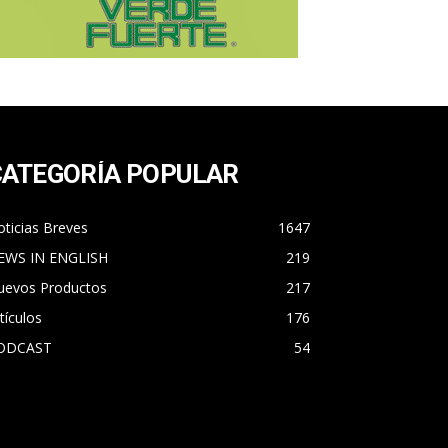
CATEGORÍA POPULAR
ticias Breves
1647
EWS IN ENGLISH
219
uevos Productos
217
tículos
176
ODCAST
54