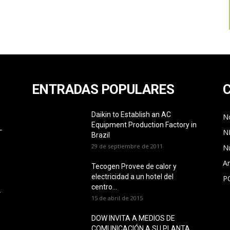
ENTRADAS POPULARES
Daikin to Establish an AC
No
Equipment Production Factory in
L
N
Brazil
29 de septiembre de 2011
N
Ar
Tecogen Provee de calor y
electricidad a un hotel del
P
O
centro...
L
15 de abril de 2015
DOW INVITA A MEDIOS DE
COMUNICACIÓN A SU PLANTA