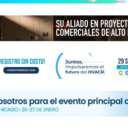
N
ICA