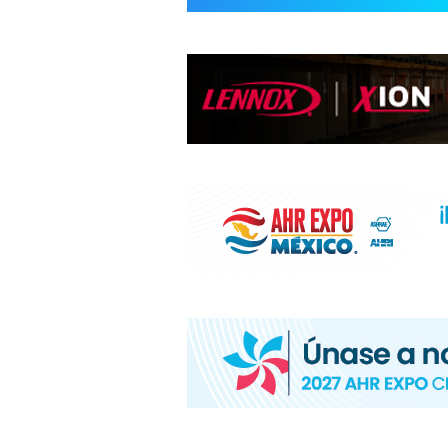
INFORMACIÓ
HVAC/R
DE
LATINOAMÉR