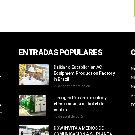
ENTRADAS POPULARES
Daikin to Establish an AC
No
Equipment Production Factory
L
N
in Brazil
29 de septiembre de 2011
N
Ar
Tecogen Provee de calor y
electricidad a un hotel del
P
O
centro...
L
15 de abril de 2015
DOW INVITA A MEDIOS DE
COMUNICACIÓN A SU PLANTA