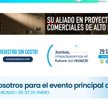
N
ICA