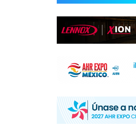
INFORMACIÓ
HVAC/R
DE
LATINOAMÉR