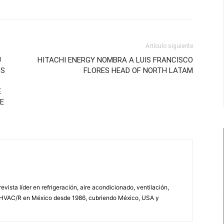
Artículo siguiente
U
HITACHI ENERGY NOMBRA A LUIS FRANCISCO
OS
FLORES HEAD OF NORTH LATAM
E
TE
vista líder en refrigeración, aire acondicionado, ventilación,
 HVAC/R en México desde 1986, cubriendo México, USA y