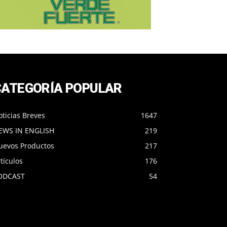
CATEGORÍA POPULAR
ticias Breves
1647
EWS IN ENGLISH
219
uevos Productos
217
tículos
176
ODCAST
54