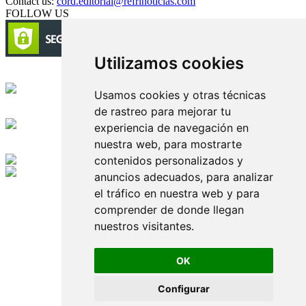
Contact us:
cord.editorial@refrinoticias.com
FOLLOW US
Utilizamos cookies
Circulación certificada
Usamos cookies y otras técnicas
de rastreo para mejorar tu
Desarrollado por
experiencia de navegación en
nuestra web, para mostrarte
Edición digital con tecnología
contenidos personalizados y
anuncios adecuados, para analizar
Playa Revolcadero 222 Col. Reforma Iztaccihuatl Norte C.P. 08810
el tráfico en nuestra web y para
CIUDAD DE MEXICO
Conmutador CIUDAD DE MEXICO (+52) 555 740 4476, 555 740
comprender de donde llegan
4497
nuestros visitantes.
© 2000-2026 BURO DE MERCADOTECNIA DEL CENTRO,
S.A. Todos los derechos reservados
Todos los nombres, marcas, logotipos, productos e imagenes
OK
mencionados son propiedad de sus respectivos dueños
Prohibida la reproducción total o parcial de los contenidos aqui
Configurar
publicados incluyendo cualquier medio electrónico o magnético