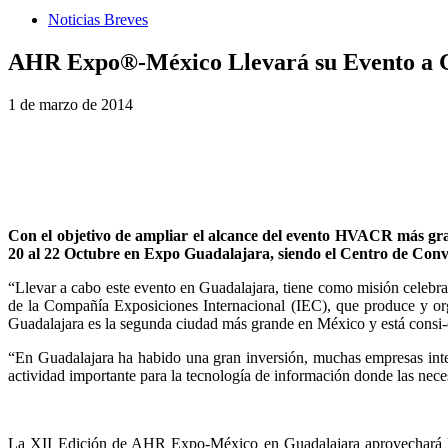
Noticias Breves
AHR Expo®-México Llevará su Evento a G
1 de marzo de 2014
Con el objetivo de ampliar el alcance del evento HVACR más gra
20 al 22 Octubre en Expo Guadalajara, siendo el Centro de Conv
“Llevar a cabo este evento en Guadalajara, tiene como misión celeb
de la Compañía Exposiciones Internacional (IEC), que produce y o
Guadalajara es la segunda ciudad más grande en México y está consi-d
“En Guadalajara ha habido una gran inversión, muchas empresas inte
actividad importante para la tecnología de información donde las nec
La XII Edición de AHR Expo-México en Guadalajara aprovechará la c