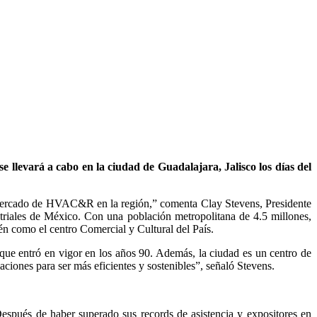
levará a cabo en la ciudad de Guadalajara, Jalisco los días del
l Mercado de HVAC&R en la región,” comenta Clay Stevens, Presidente
iales de México. Con una población metropolitana de 4.5 millones,
n como el centro Comercial y Cultural del País.
ue entró en vigor en los años 90. Además, la ciudad es un centro de
iones para ser más eficientes y sostenibles”, señaló Stevens.
spués de haber superado sus records de asistencia y expositores en