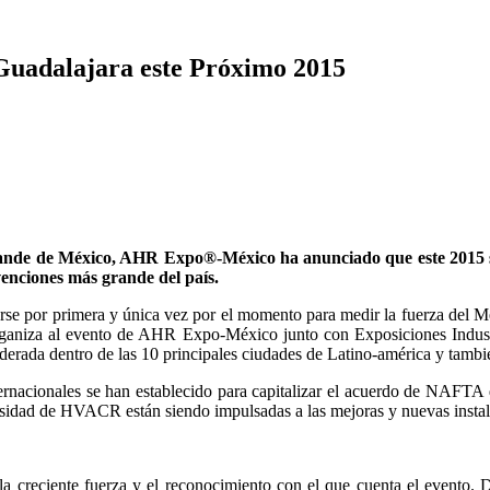
uadalajara este Próximo 2015
nde de México, AHR Expo®-México ha anunciado que este 2015 se l
enciones más grande del país.
rarse por primera y única vez por el momento para medir la fuerza de
rganiza al evento de AHR Expo-México junto con Exposiciones Industr
erada dentro de las 10 principales ciudades de Latino-américa y tambié
rnacionales se han establecido para capitalizar el acuerdo de NAFTA q
esidad de HVACR están siendo impulsadas a las mejoras y nuevas instalac
reciente fuerza y el reconocimiento con el que cuenta el evento. De