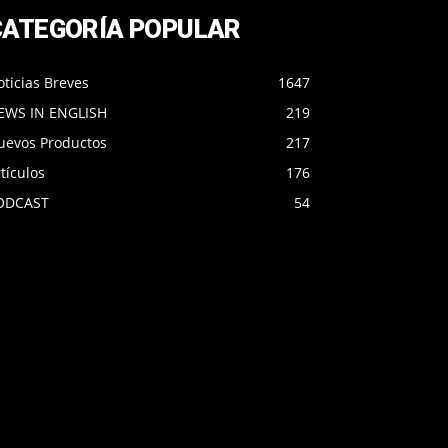
CATEGORÍA POPULAR
ticias Breves
1647
EWS IN ENGLISH
219
uevos Productos
217
tículos
176
ODCAST
54