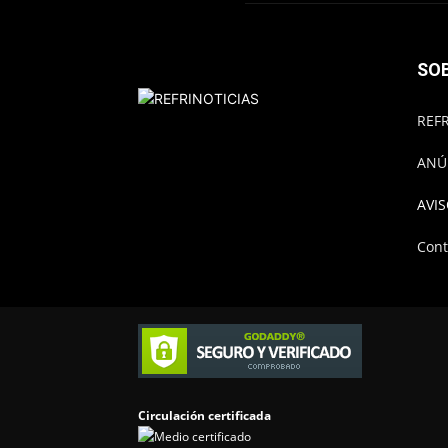
SO
REFR
ANÚ
AVIS
Cont
Circulación certificada