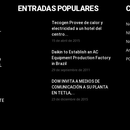
ENTRADAS POPULARES
Tecogen Provee de calor y
No
electricidad a un hotel del
L
N
centro...
15 de abril de 2015
N
Ar
Daikin to Establish an AC
Equipment Production Factory
P
O
in Brazil
L
29 de septiembre de 2011
DOW INVITA A MEDIOS DE
COMUNICACIÓN A SU PLANTA
EN TETLA,...
23 de diciembre de 2015
TE