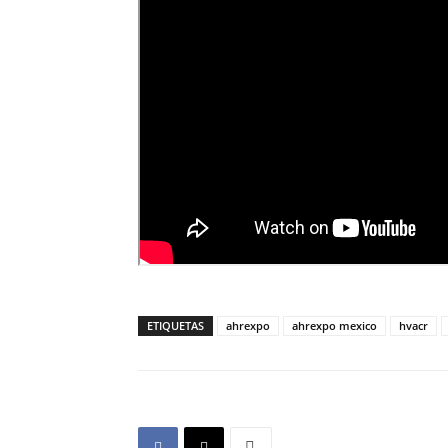
ETIQUETAS
ahrexpo
ahrexpo mexico
hvacr