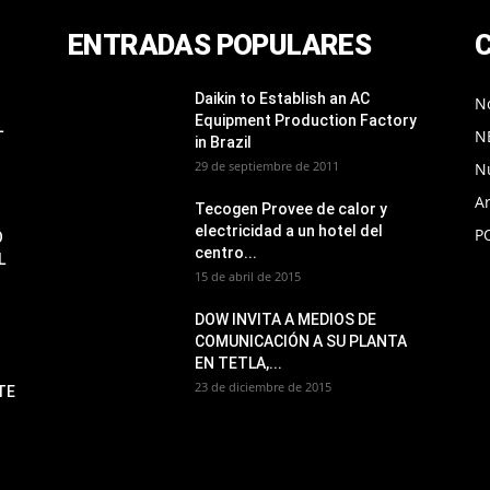
ENTRADAS POPULARES
Daikin to Establish an AC
No
Equipment Production Factory
L
N
in Brazil
29 de septiembre de 2011
N
Ar
Tecogen Provee de calor y
electricidad a un hotel del
P
O
centro...
L
15 de abril de 2015
DOW INVITA A MEDIOS DE
COMUNICACIÓN A SU PLANTA
EN TETLA,...
23 de diciembre de 2015
TE