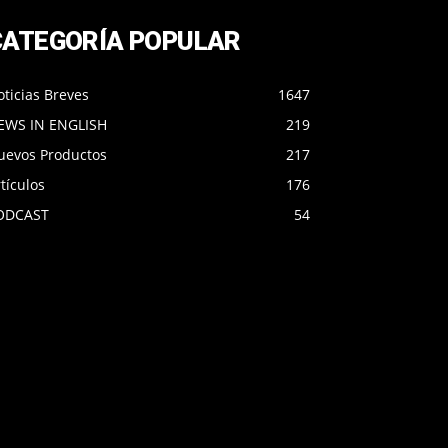
CATEGORÍA POPULAR
ticias Breves
1647
EWS IN ENGLISH
219
uevos Productos
217
tículos
176
ODCAST
54