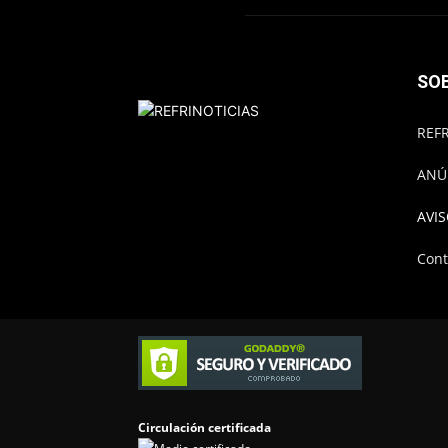
SO
REFR
ANÚ
AVIS
Cont
Circulación certificada