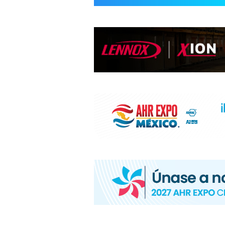
INFORMACIÓ
HVAC/R
DE
LATINOAMÉR