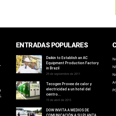
ENTRADAS POPULARES
Daikin to Establish an AC
No
Equipment Production Factory
L
N
in Brazil
29 de septiembre de 2011
N
Ar
Tecogen Provee de calor y
electricidad a un hotel del
P
O
centro...
L
15 de abril de 2015
DOW INVITA A MEDIOS DE
COMUNICACIÓN A SU PLANTA