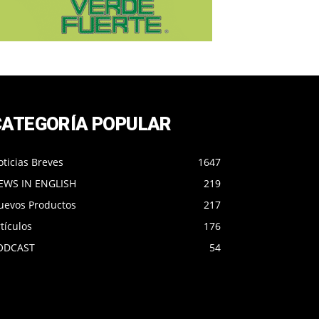
CATEGORÍA POPULAR
ticias Breves
1647
EWS IN ENGLISH
219
uevos Productos
217
tículos
176
ODCAST
54