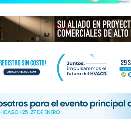
N
ICA