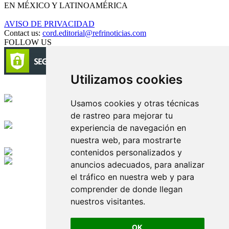
EN MÉXICO Y LATINOAMÉRICA
AVISO DE PRIVACIDAD
Contact us:
cord.editorial@refrinoticias.com
FOLLOW US
Utilizamos cookies
Circulación certificada
Usamos cookies y otras técnicas
de rastreo para mejorar tu
Desarrollado por
experiencia de navegación en
nuestra web, para mostrarte
Edición digital con tecnología
contenidos personalizados y
anuncios adecuados, para analizar
Playa Revolcadero 222 Col. Reforma Iztaccihuatl Norte C.P. 08810
el tráfico en nuestra web y para
CIUDAD DE MEXICO
Conmutador CIUDAD DE MEXICO (+52) 555 740 4476, 555 740
comprender de donde llegan
4497
nuestros visitantes.
© 2000-2026 BURO DE MERCADOTECNIA DEL CENTRO,
S.A. Todos los derechos reservados
Todos los nombres, marcas, logotipos, productos e imagenes
OK