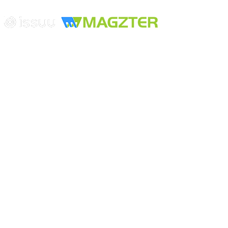
Edición digital con tecnología
Playa Revolcadero 222 Col. Reforma Iztaccihuatl Norte C.P. 08810
CIUDAD DE MEXICO
Conmutador CIUDAD DE MEXICO (+52) 555 740 4476, 555 740
4497
© 2000-2026 BURO DE MERCADOTECNIA DEL CENTRO,
S.A. Todos los derechos reservados
Todos los nombres, marcas, logotipos, productos e imagenes
mencionados son propiedad de sus respectivos dueños
Prohibida la reproducción total o parcial de los contenidos aqui
publicados incluyendo cualquier medio electrónico o magnético
Desarrollado por REFRINOTICIAS INTERACTIVE una división
de BURO DE MERCADOTECNIA DEL CENTRO, S.A.