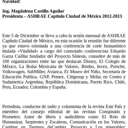
Navidad!
Ing. Magdalena Castillo Aguilar
Presidenta – ASHRAE Capítulo Ciudad de México 2012-2013
Este 5 de Diciembre se llevo a cabo la sesión mensual de ASHRAE
Capítulo Ciudad de México, en esta ocasión la reunión fue diferente
ya que estuvo orientada a una conferencia de corte humanístico
titulada «Vitalidad» a cargo del connotado conferencista Eduardo
Garza Cuéllar fundador del Proyecto Síntesis, consultor de más de
100 organizaciones entre las que destacan Disney, El Colegio de
México, La Bolsa Mexicana de Valores, Bimbo, Invex, Porsche,
Volkswagen, SabMiller, Avianca, El Museo del Niño, Secretaria de
Educación Publica, GNP, Pemex, Citigroup y Melia; en Centro y
Sudamerica Argentina, República Dominicana, Puerto Rico, Chile,
Peru, Ecuador, Colombia y España.
Periodista, conductor de radio y columnista de la revista Este País y
miembro del consejo editorial de las revistas Conspiratio y
Prometeo; Autor de libros y audiolibros como El Reto de
Humanizar, Serpientes y Escaleras, Comunicación en los Valores,
Cambiar en Tiempos deCambio, Proyecto y Los miserables: