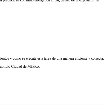
a predecir su consumo energético anual, dentro de la exposición se
ntos y como se ejecuta esta tarea de una manera eficiente y correcta.
 Capítulo Ciudad de México.