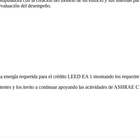
mputadora con la creación del modelo de un edificio y sus sistemas par
 evaluación del desempeño.
la energía requerida para el crédito LEED EA 1 mostrando los requerimie
sistentes y los invito a continuar apoyando las actividades de ASHRAE