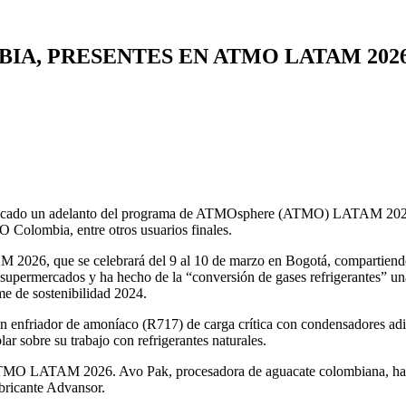
IA, PRESENTES EN ATMO LATAM 202
icado un adelanto del programa de ATMOsphere (ATMO) LATAM 2026, qu
Colombia, entre otros usuarios finales.
026, que se celebrará del 9 al 10 de marzo en Bogotá, compartiendo l
upermercados y ha hecho de la “conversión de gases refrigerantes” una 
me de sostenibilidad 2024.
án un enfriador de amoníaco (R717) de carga crítica con condensadores 
r sobre su trabajo con refrigerantes naturales.
en ATMO LATAM 2026. Avo Pak, procesadora de aguacate colombiana, hab
bricante Advansor.