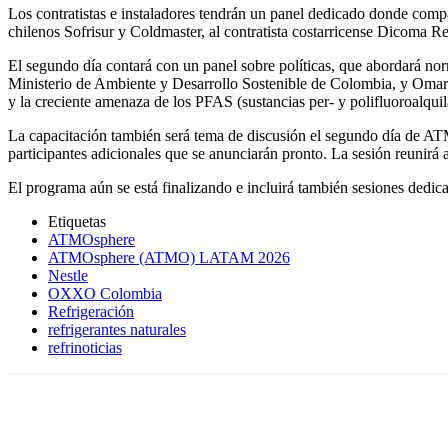
Los contratistas e instaladores tendrán un panel dedicado donde compar
chilenos Sofrisur y Coldmaster, al contratista costarricense Dicoma Re
El segundo día contará con un panel sobre políticas, que abordará no
Ministerio de Ambiente y Desarrollo Sostenible de Colombia, y Oma
y la creciente amenaza de los PFAS (sustancias per- y polifluoroalquil
La capacitación también será tema de discusión el segundo día de
participantes adicionales que se anunciarán pronto. La sesión reunirá a
El programa aún se está finalizando e incluirá también sesiones ded
Etiquetas
ATMOsphere
ATMOsphere (ATMO) LATAM 2026
Nestle
OXXO Colombia
Refrigeración
refrigerantes naturales
refrinoticias