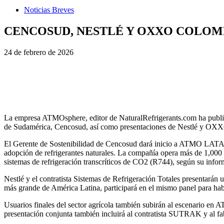
Noticias Breves
CENCOSUD, NESTLÉ Y OXXO COLOMB
24 de febrero de 2026
La empresa ATMOsphere, editor de NaturalRefrigerants.com ha publ
de Sudamérica, Cencosud, así como presentaciones de Nestlé y OXXO 
El Gerente de Sostenibilidad de Cencosud dará inicio a ATMO LATAM 2
adopción de refrigerantes naturales. La compañía opera más de 1,000 s
sistemas de refrigeración transcríticos de CO2 (R744), según su infor
Nestlé y el contratista Sistemas de Refrigeración Totales presentar
más grande de América Latina, participará en el mismo panel para habla
Usuarios finales del sector agrícola también subirán al escenario 
presentación conjunta también incluirá al contratista SUTRAK y al fa