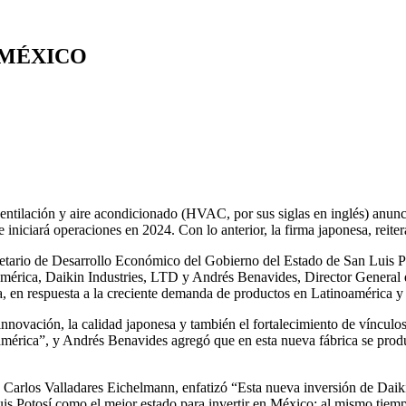
 MÉXICO
entilación y aire acondicionado (HVAC, por sus siglas en inglés) anunc
niciará operaciones en 2024. Con lo anterior, la firma japonesa, reite
etario de Desarrollo Económico del Gobierno del Estado de San Luis Po
américa, Daikin Industries, LTD y Andrés Benavides, Director General
ía, en respuesta a la creciente demanda de productos en Latinoamérica 
novación, la calidad japonesa y también el fortalecimiento de vínculos
américa”, y Andrés Benavides agregó que en esta nueva fábrica se produ
Carlos Valladares Eichelmann, enfatizó “Esta nueva inversión de Daikin
s Potosí como el mejor estado para invertir en México; al mismo tiemp