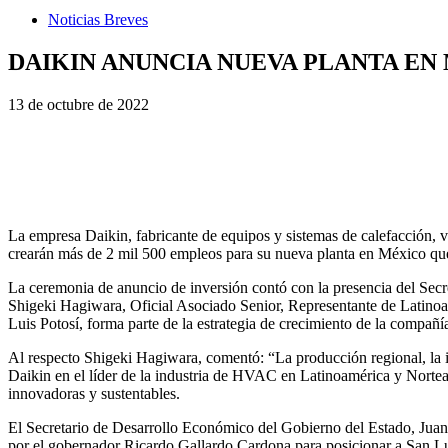
Noticias Breves
DAIKIN ANUNCIA NUEVA PLANTA EN
13 de octubre de 2022
La empresa Daikin, fabricante de equipos y sistemas de calefacción, v
crearán más de 2 mil 500 empleos para su nueva planta en México que i
La ceremonia de anuncio de inversión contó con la presencia del Secr
Shigeki Hagiwara, Oficial Asociado Senior, Representante de Latino
Luis Potosí, forma parte de la estrategia de crecimiento de la compañ
Al respecto Shigeki Hagiwara, comentó: “La producción regional, la in
Daikin en el líder de la industria de HVAC en Latinoamérica y Norte
innovadoras y sustentables.
El Secretario de Desarrollo Económico del Gobierno del Estado, Juan 
por el gobernador Ricardo Gallardo Cardona para posicionar a San Lui