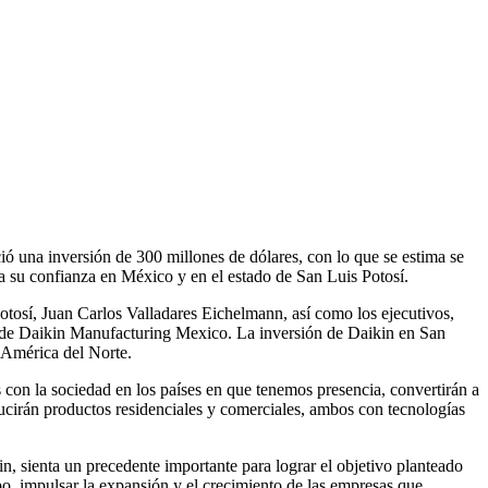
ió una inversión de 300 millones de dólares, con lo que se estima se
ra su confianza en México y en el estado de San Luis Potosí.
tosí, Juan Carlos Valladares Eichelmann, así como los ejecutivos,
 de Daikin Manufacturing Mexico. La inversión de Daikin en San
y América del Norte.
 con la sociedad en los países en que tenemos presencia, convertirán a
cirán productos residenciales y comerciales, ambos con tecnologías
, sienta un precedente importante para lograr el objetivo planteado
o, impulsar la expansión y el crecimiento de las empresas que