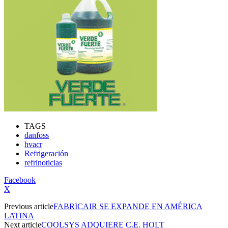
TAGS
danfoss
hvacr
Refrigeración
refrinoticias
Facebook
X
Previous article
FABRICAIR SE EXPANDE EN AMÉRICA
LATINA
Next article
COOLSYS ADQUIERE C.E. HOLT