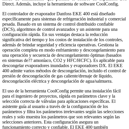
Direct. Además, incluye la herramienta de software CoolConfig.
El controlador de evaporador Danfoss EKE 400 está diseñado
específicamente para sistemas de refrigeración industrial y comercial
pesada. Basado en un sistema de control distribuido confiable
(DCS), algoritmos de control avanzados y un asistente para una
configuración rápida. En sus ventajas destaca la reducción
significativa del tiempo y los costos de instalación de los controles,
además de brindar seguridad y eficiencia operativas. Gestiona la
operación completa en modo enfriamiento y descongelamiento para
una operación y secuencia de descongelamiento óptimas (basados
en sistemas de?? amoníaco, CO2 y HFC/HCFC). Es aplicable para
descongelar evaporadores inundados y evaporadores DX. El EKE
400 admite varios métodos de descongelación, incluido el control de
presión de descongelación de gas caliente/drenaje de líquido,
descongelación eléctrica y descongelación de agua/salmuera.
El uso de la herramienta CoolConfig permite una instalación fácil
para el ingeniero de proyectos, rápida en parámetros clave y la
selección correcta de válvulas para aplicaciones específicas. El
asistente guía al usuario a través de la configuración de los
parámetros y filtra los parámetros irrelevantes según las selecciones
reales y solo muestra los parámetros que son relevantes según las
selecciones anteriores. Esta configuración asegura un
funcionamiento correcto y confiable. El EKE 400 también