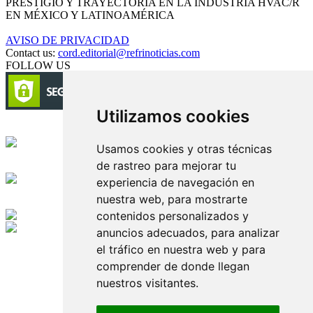
PRESTIGIO Y TRAYECTORIA EN LA INDUSTRIA HVAC/R
EN MÉXICO Y LATINOAMÉRICA
AVISO DE PRIVACIDAD
Contact us:
cord.editorial@refrinoticias.com
FOLLOW US
Utilizamos cookies
Circulación certificada
Usamos cookies y otras técnicas
de rastreo para mejorar tu
Desarrollado por
experiencia de navegación en
nuestra web, para mostrarte
Edición digital con tecnología
contenidos personalizados y
anuncios adecuados, para analizar
Playa Revolcadero 222 Col. Reforma Iztaccihuatl Norte C.P. 08810
el tráfico en nuestra web y para
CIUDAD DE MEXICO
Conmutador CIUDAD DE MEXICO (+52) 555 740 4476, 555 740
comprender de donde llegan
4497
nuestros visitantes.
© 2000-2026 BURO DE MERCADOTECNIA DEL CENTRO,
S.A. Todos los derechos reservados