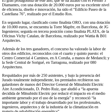
El gran protagonista de este año, que se ha alzado con el Premio 3
Diamantes, con una dotación de 20.000 euros por su excelente nivel
de eficiencia, diseño e innovación, ha sido el “Edificio Paseo de la
Castellana 76”, realizado por el Estudio Ros.
En segundo lugar, clasificado como finalista ORO, con una dotación
de 10.000 euros, se encuentra la Torre Mapfre, en Barcelona, de JG
Ingenieros; seguida en tercera posición como finalista PLATA, de la
Oficinas Vichy Catalan, de Barcelona, realizado por Wattia & B01
Arquitectes.
Además de los tres ganadores, el concurso ha valorado la labor de
otros dos edificios, reconocidos con el cuarto y quinto puesto: el
Centro Comercial 4 Caminos, en A Coruña, a manos de Medancli; y
la Sede Central de Sorigué, en Tarragona, realizado por 080
Arquitectura.
Respaldados por más de 250 asistentes, y bajo la presencia del
Jurado totalmente independiente, los premiados recibieron sus
galardones de manos del Director General de Mitsubishi Electric
Aire Acondicionado, D. Pedro Ruiz, que aludió a “la apuesta
decidida de Mitsubishi Electric por reducir el impacto en el medio
ambiente generado por el uso de la energía” y reconoció “la
importante labor y el trabajo desarrollado por los profesionales,
ingenieros, arquitectos y de la industria de la climatización en
materia de rehabilitación energética”.