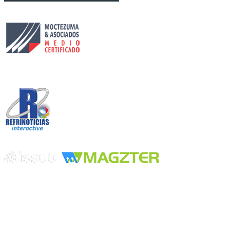
Circulación certificada
Desarrollado por
Edición digital con tecnología
Playa Revolcadero 222 Col. Reforma Iztaccihuatl Norte C.P. 08810
CIUDAD DE MEXICO
Conmutador CIUDAD DE MEXICO (+52) 555 740 4476, 555 740
4497
© 2000-2026 BURO DE MERCADOTECNIA DEL CENTRO,
S.A. Todos los derechos reservados
Todos los nombres, marcas, logotipos, productos e imagenes