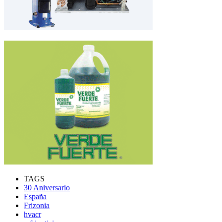
TAGS
30 Aniversario
España
Frizonia
hvacr