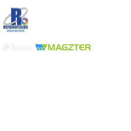
Desarrollado por
Edición digital con tecnología
Playa Revolcadero 222 Col. Reforma Iztaccihuatl Norte C.P. 08810
CIUDAD DE MEXICO
Conmutador CIUDAD DE MEXICO (+52) 555 740 4476, 555 740
4497
© 2000-2026 BURO DE MERCADOTECNIA DEL CENTRO,
S.A. Todos los derechos reservados
Todos los nombres, marcas, logotipos, productos e imagenes
mencionados son propiedad de sus respectivos dueños
Prohibida la reproducción total o parcial de los contenidos aqui
publicados incluyendo cualquier medio electrónico o magnético
Desarrollado por REFRINOTICIAS INTERACTIVE una división
de BURO DE MERCADOTECNIA DEL CENTRO, S.A.