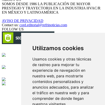
SOMOS DESDE 1986 LA PUBLICACIÓN DE MAYOR
PRESTIGIO Y TRAYECTORIA EN LA INDUSTRIA HVAC/R
EN MÉXICO Y LATINOAMÉRICA
AVISO DE PRIVACIDAD
Contact us:
cord.editorial@refrinoticias.com
FOLLOW US
Utilizamos cookies
Circulación certificada
Usamos cookies y otras técnicas
Desarrollado por
de rastreo para mejorar tu
experiencia de navegación en
Edición digital con tecnología
nuestra web, para mostrarte
contenidos personalizados y
anuncios adecuados, para analizar
Playa Revolcadero 222 Col. Reforma Iztaccihuatl Norte C.P. 08810
CIUDAD DE MEXICO
el tráfico en nuestra web y para
Conmutador CIUDAD DE MEXICO (+52) 555 740 4476, 555 740
comprender de donde llegan
4497
nuestros visitantes.
© 2000-2026 BURO DE MERCADOTECNIA DEL CENTRO,