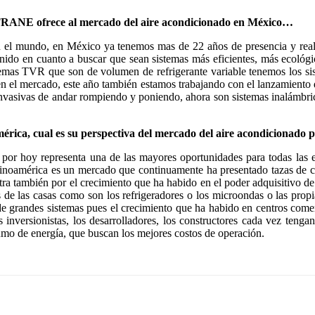
 TRANE ofrece al mercado del aire acondicionado en México…
n el mundo, en México ya tenemos mas de 22 años de presencia y rea
enido en cuanto a buscar que sean sistemas más eficientes, más ecoló
stemas TVR que son de volumen de refrigerante variable tenemos los 
n el mercado, este año también estamos trabajando con el lanzamiento de
s invasivas de andar rompiendo y poniendo, ahora son sistemas inalámbr
rica, cual es su perspectiva del mercado del aire acondicionado 
por hoy representa una de las mayores oportunidades para todas las e
tinoamérica es un mercado que continuamente ha presentado tazas de c
tra también por el crecimiento que ha habido en el poder adquisitivo d
de las casas como son los refrigeradores o los microondas o las propi
 grandes sistemas pues el crecimiento que ha habido en centros comer
inversionistas, los desarrolladores, los constructores cada vez tengan
umo de energía, que buscan los mejores costos de operación.