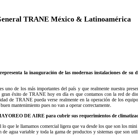
r General TRANE México & Latinoamérica
representa la inauguración de las modernas instalaciones de s
es uno de los más importantes del país y que realmente nuestra prese
, el gran éxito de TRANE hoy en día es que contamos con la red de dis
 calidad de TRANE pueda verse realmente en la operación de los equi
n buen mantenimiento pues no van a operar correctamente.
e MAYOREO DE AIRE para cubrir sus requerimientos de climatiza
l lo que le llamamos comercial ligera que va desde los que son los mini sp
n de agua variable y toda la gama de productos y sistemas que son uti