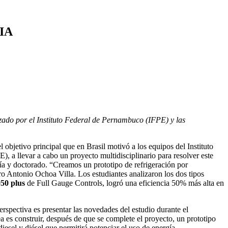
IA
izado por el Instituto Federal de Pernambuco (IFPE) y las
l objetivo principal que en Brasil motivó a los equipos del Instituto
a llevar a cabo un proyecto multidisciplinario para resolver este
ía y doctorado. “Creamos un prototipo de refrigeración por
o Antonio Ochoa Villa. Los estudiantes analizaron los dos tipos
50 plus
de Full Gauge Controls, logró una eficiencia 50% más alta en
rspectiva es presentar las novedades del estudio durante el
 es construir, después de que se complete el proyecto, un prototipo
iesel y diésel que permitirá potenciar el uso de energía.