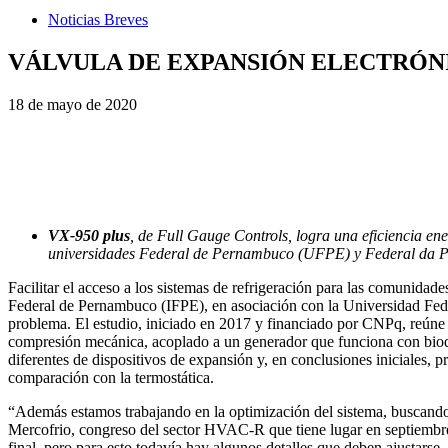
Noticias Breves
VÁLVULA DE EXPANSIÓN ELECTRÓN
18 de mayo de 2020
VX-950 plus
, de Full Gauge Controls, logra una eficiencia en
universidades Federal de Pernambuco (UFPE) y Federal da 
Facilitar el acceso a los sistemas de refrigeración para las comunidades
Federal de Pernambuco (IFPE), en asociación con la Universidad Fede
problema. El estudio, iniciado en 2017 y financiado por CNPq, reúne 
compresión mecánica, acoplado a un generador que funciona con biodie
diferentes de dispositivos de expansión y, en conclusiones iniciales, 
comparación con la termostática.
“Además estamos trabajando en la optimización del sistema, buscando l
Mercofrio, congreso del sector HVAC-R que tiene lugar en septiembre, 
final, pero para esto todavía hay algunos detalles que deben ajustarse,