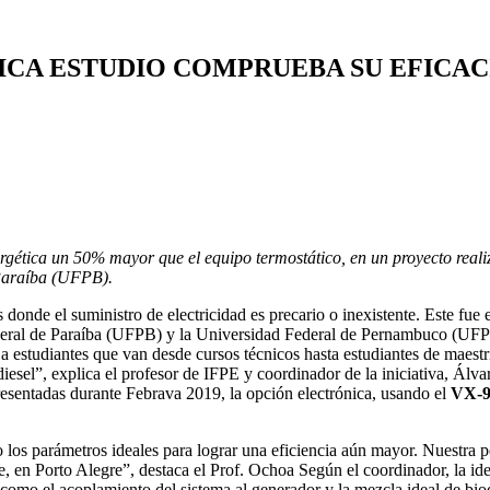
ICA ESTUDIO COMPRUEBA SU EFICAC
ergética un 50% mayor que el equipo termostático, en un proyecto real
Paraíba (UFPB).
 donde el suministro de electricidad es precario o inexistente. Este fue e
ral de Paraíba (UFPB) y la Universidad Federal de Pernambuco (UFPE), 
a estudiantes que van desde cursos técnicos hasta estudiantes de maestr
sel”, explica el profesor de IFPE y coordinador de la iniciativa, Álvar
presentadas durante Febrava 2019, la opción electrónica, usando el
VX-9
os parámetros ideales para lograr una eficiencia aún mayor. Nuestra pe
en Porto Alegre”, destaca el Prof. Ochoa Según el coordinador, la idea
 como el acoplamiento del sistema al generador y la mezcla ideal de biod