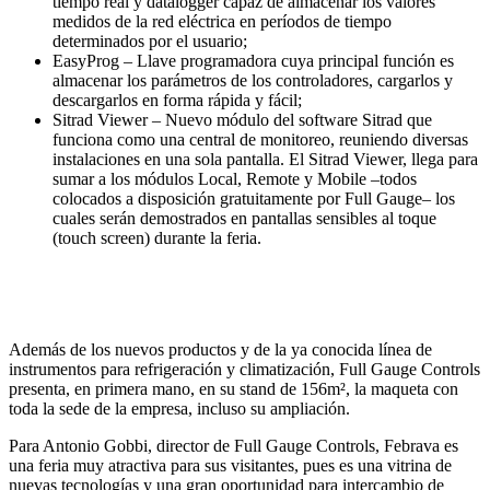
tiempo real y datalogger capaz de almacenar los valores
medidos de la red eléctrica en períodos de tiempo
determinados por el usuario;
EasyProg – Llave programadora cuya principal función es
almacenar los parámetros de los controladores, cargarlos y
descargarlos en forma rápida y fácil;
Sitrad Viewer – Nuevo módulo del software Sitrad que
funciona como una central de monitoreo, reuniendo diversas
instalaciones en una sola pantalla. El Sitrad Viewer, llega para
sumar a los módulos Local, Remote y Mobile –todos
colocados a disposición gratuitamente por Full Gauge– los
cuales serán demostrados en pantallas sensibles al toque
(touch screen) durante la feria.
Además de los nuevos productos y de la ya conocida línea de
instrumentos para refrigeración y climatización, Full Gauge Controls
presenta, en primera mano, en su stand de 156m², la maqueta con
toda la sede de la empresa, incluso su ampliación.
Para Antonio Gobbi, director de Full Gauge Controls, Febrava es
una feria muy atractiva para sus visitantes, pues es una vitrina de
nuevas tecnologías y una gran oportunidad para intercambio de