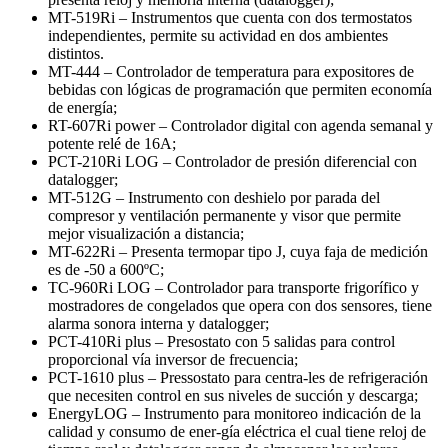
MT-519Ri – Instrumentos que cuenta con dos termostatos
independientes, permite su actividad en dos ambientes
distintos.
MT-444 – Controlador de temperatura para expositores de
bebidas con lógicas de programación que permiten economía
de energía;
RT-607Ri power – Controlador digital con agenda semanal y
potente relé de 16A;
PCT-210Ri LOG – Controlador de presión diferencial con
datalogger;
MT-512G – Instrumento con deshielo por parada del
compresor y ventilación permanente y visor que permite
mejor visualización a distancia;
MT-622Ri – Presenta termopar tipo J, cuya faja de medición
es de -50 a 600ºC;
TC-960Ri LOG – Controlador para transporte frigorífico y
mostradores de congelados que opera con dos sensores, tiene
alarma sonora interna y datalogger;
PCT-410Ri plus – Presostato con 5 salidas para control
proporcional vía inversor de frecuencia;
PCT-1610 plus – Pressostato para centra-les de refrigeración
que necesiten control en sus niveles de succión y descarga;
EnergyLOG – Instrumento para monitoreo indicación de la
calidad y consumo de ener-gía eléctrica el cual tiene reloj de