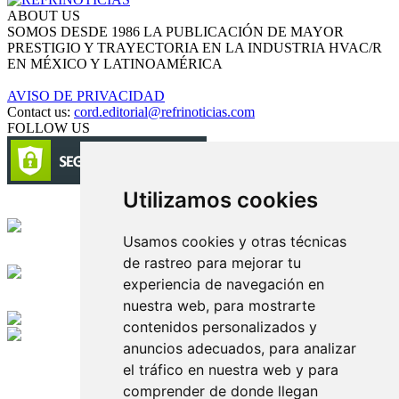
ABOUT US
SOMOS DESDE 1986 LA PUBLICACIÓN DE MAYOR
PRESTIGIO Y TRAYECTORIA EN LA INDUSTRIA HVAC/R
EN MÉXICO Y LATINOAMÉRICA
AVISO DE PRIVACIDAD
Contact us:
cord.editorial@refrinoticias.com
FOLLOW US
Utilizamos cookies
Circulación certificada
Usamos cookies y otras técnicas
Desarrollado por
de rastreo para mejorar tu
experiencia de navegación en
Edición digital con tecnología
nuestra web, para mostrarte
contenidos personalizados y
anuncios adecuados, para analizar
Playa Revolcadero 222 Col. Reforma Iztaccihuatl Norte C.P. 08810
CIUDAD DE MEXICO
el tráfico en nuestra web y para
Conmutador CIUDAD DE MEXICO (+52) 555 740 4476, 555 740
comprender de donde llegan
4497