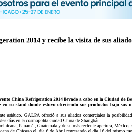
ration 2014 y recibe la visita de sus aliad
o China Refrigeration 2014 llevado a cabo en la Ciudad de Beijin
te en su stand donde estuvo ofreciendo sus productos bajo sus m
te asiático, GALPA ofreció a sus aliados comerciales la posibilidad d
les días en la cosmopolita ciudad China de Shanghái.
ominicana, Panamá , Guatemala y de su más reciente apertura, México, s
cana de Chicago el día 6 de Abril regresando el día 16 del mismo mes