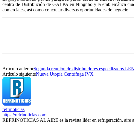
centro de Distribución de GALPA en Ningnbo y la emblemática ciuda
comerciales, así como concretar diversas oportunidades de negocio.
Artículo anterior
Segunda reunión de distribuidores especilizados L
Artículo siguiente
Nueva Utopía Centrífuga IVX
refrinoticias
https://refrinoticias.com
REFRINOTICIAS AL AIRE es la revista líder en refrigeración, aire 