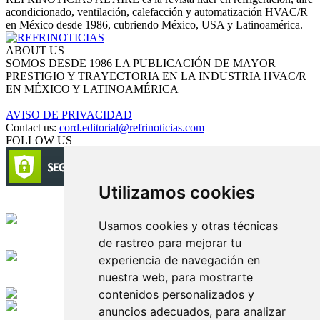
acondicionado, ventilación, calefacción y automatización HVAC/R
en México desde 1986, cubriendo México, USA y Latinoamérica.
ABOUT US
SOMOS DESDE 1986 LA PUBLICACIÓN DE MAYOR
PRESTIGIO Y TRAYECTORIA EN LA INDUSTRIA HVAC/R
EN MÉXICO Y LATINOAMÉRICA
AVISO DE PRIVACIDAD
Contact us:
cord.editorial@refrinoticias.com
FOLLOW US
Utilizamos cookies
Circulación certificada
Usamos cookies y otras técnicas
de rastreo para mejorar tu
Desarrollado por
experiencia de navegación en
nuestra web, para mostrarte
Edición digital con tecnología
contenidos personalizados y
anuncios adecuados, para analizar
Playa Revolcadero 222 Col. Reforma Iztaccihuatl Norte C.P. 08810