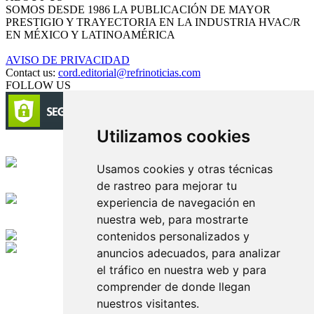
SOMOS DESDE 1986 LA PUBLICACIÓN DE MAYOR
PRESTIGIO Y TRAYECTORIA EN LA INDUSTRIA HVAC/R
EN MÉXICO Y LATINOAMÉRICA
AVISO DE PRIVACIDAD
Contact us:
cord.editorial@refrinoticias.com
FOLLOW US
Utilizamos cookies
Circulación certificada
Usamos cookies y otras técnicas
de rastreo para mejorar tu
Desarrollado por
experiencia de navegación en
nuestra web, para mostrarte
Edición digital con tecnología
contenidos personalizados y
anuncios adecuados, para analizar
Playa Revolcadero 222 Col. Reforma Iztaccihuatl Norte C.P. 08810
el tráfico en nuestra web y para
CIUDAD DE MEXICO
Conmutador CIUDAD DE MEXICO (+52) 555 740 4476, 555 740
comprender de donde llegan
4497
nuestros visitantes.
© 2000-2026 BURO DE MERCADOTECNIA DEL CENTRO,