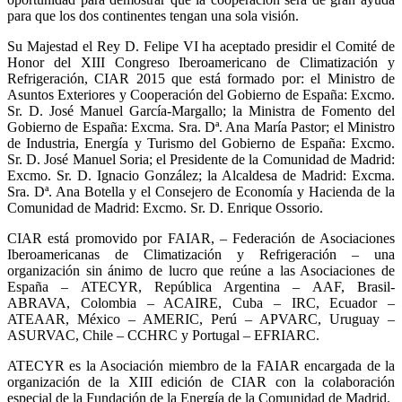
para que los dos continentes tengan una sola visión.
Su Majestad el Rey D. Felipe VI ha aceptado presidir el Comité de
Honor del XIII Congreso Iberoamericano de Climatización y
Refrigeración, CIAR 2015 que está formado por: el Ministro de
Asuntos Exteriores y Cooperación del Gobierno de España: Excmo.
Sr. D. José Manuel García-Margallo; la Ministra de Fomento del
Gobierno de España: Excma. Sra. Dª. Ana María Pastor; el Ministro
de Industria, Energía y Turismo del Gobierno de España: Excmo.
Sr. D. José Manuel Soria; el Presidente de la Comunidad de Madrid:
Excmo. Sr. D. Ignacio González; la Alcaldesa de Madrid: Excma.
Sra. Dª. Ana Botella y el Consejero de Economía y Hacienda de la
Comunidad de Madrid: Excmo. Sr. D. Enrique Ossorio.
CIAR está promovido por FAIAR, – Federación de Asociaciones
Iberoamericanas de Climatización y Refrigeración – una
organización sin ánimo de lucro que reúne a las Asociaciones de
España – ATECYR, República Argentina – AAF, Brasil-
ABRAVA, Colombia – ACAIRE, Cuba – IRC, Ecuador –
ATEAAR, México – AMERIC, Perú – APVARC, Uruguay –
ASURVAC, Chile – CCHRC y Portugal – EFRIARC.
ATECYR es la Asociación miembro de la FAIAR encargada de la
organización de la XIII edición de CIAR con la colaboración
especial de la Fundación de la Energía de la Comunidad de Madrid.