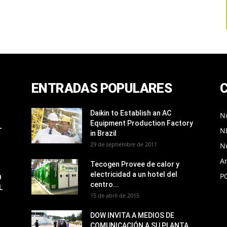
ENTRADAS POPULARES
Daikin to Establish an AC
No
Equipment Production Factory
L
N
in Brazil
29 de septiembre de 2011
N
Ar
Tecogen Provee de calor y
electricidad a un hotel del
P
O
centro...
L
15 de abril de 2015
DOW INVITA A MEDIOS DE
COMUNICACIÓN A SU PLANTA