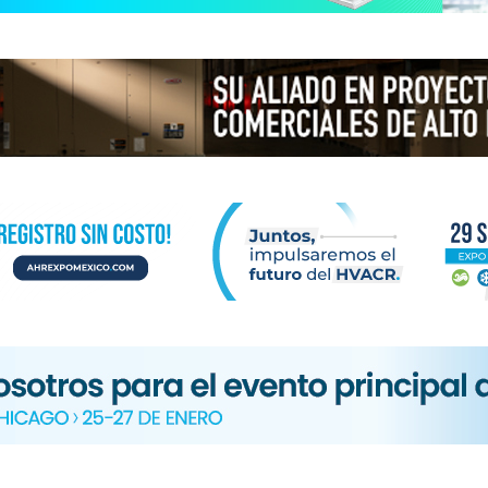
N
ICA