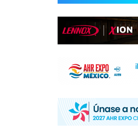
INFORMACIÓ
HVAC/R
DE
LATINOAMÉR