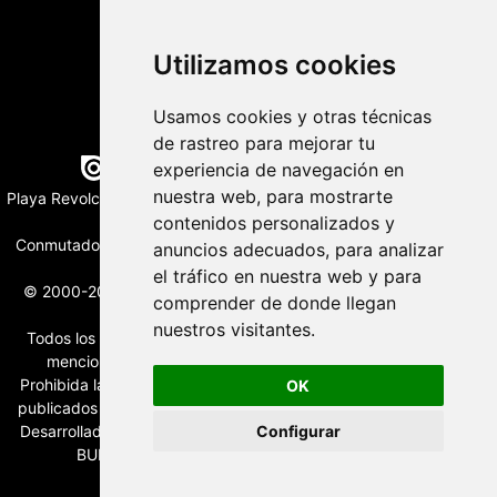
Utilizamos cookies
Usamos cookies y otras técnicas
de rastreo para mejorar tu
Edición digital con tecnología
experiencia de navegación en
nuestra web, para mostrarte
Playa Revolcadero 222 Col. Reforma Iztaccihuatl Norte C.P. 08810
contenidos personalizados y
CIUDAD DE MEXICO
Conmutador CIUDAD DE MEXICO (+52) 555 740 4476, 555 740
anuncios adecuados, para analizar
4497
el tráfico en nuestra web y para
© 2000-2026 BURO DE MERCADOTECNIA DEL CENTRO, S.A.
comprender de donde llegan
Todos los derechos reservados
nuestros visitantes.
Todos los nombres, marcas, logotipos, productos e imagenes
mencionados son propiedad de sus respectivos dueños
Prohibida la reproducción total o parcial de los contenidos aqui
OK
publicados incluyendo cualquier medio electrónico o magnético
Configurar
Desarrollado por REFRINOTICIAS INTERACTIVE una división de
BURO DE MERCADOTECNIA DEL CENTRO, S.A.