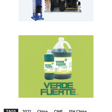
TAGS
2021
China
CIHE
ISH China