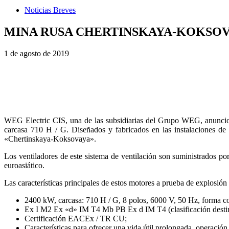
Noticias Breves
MINA RUSA CHERTINSKAYA-KOKSOV
1 de agosto de 2019
WEG Electric CIS, una de las subsidiarias del Grupo WEG, anuncio q
carcasa 710 H / G. Diseñados y fabricados en las instalaciones de 
«Chertinskaya-Koksovaya».
Los ventiladores de este sistema de ventilación son suministrados po
euroasiático.
Las características principales de estos motores a prueba de explosión
2400 kW, carcasa: 710 H / G, 8 polos, 6000 V, 50 Hz, forma co
Ex I M2 Ex «d» IM T4 Mb PB Ex d IM T4 (clasificación destina
Certificación EACEx / TR CU;
Características para ofrecer una vida útil prolongada, operación