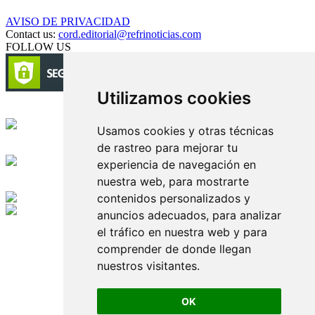
AVISO DE PRIVACIDAD
Contact us:
cord.editorial@refrinoticias.com
FOLLOW US
Utilizamos cookies
Circulación certificada
Usamos cookies y otras técnicas
de rastreo para mejorar tu
Desarrollado por
experiencia de navegación en
nuestra web, para mostrarte
Edición digital con tecnología
contenidos personalizados y
anuncios adecuados, para analizar
Playa Revolcadero 222 Col. Reforma Iztaccihuatl Norte C.P. 08810
el tráfico en nuestra web y para
CIUDAD DE MEXICO
Conmutador CIUDAD DE MEXICO (+52) 555 740 4476, 555 740
comprender de donde llegan
4497
nuestros visitantes.
© 2000-2026 BURO DE MERCADOTECNIA DEL CENTRO,
S.A. Todos los derechos reservados
Todos los nombres, marcas, logotipos, productos e imagenes
OK
mencionados son propiedad de sus respectivos dueños