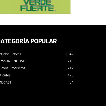
CATEGORÍA POPULAR
ticias Breves
1647
EWS IN ENGLISH
219
uevos Productos
217
tículos
176
ODCAST
54