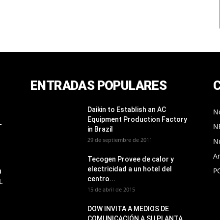
ENTRADAS POPULARES
Daikin to Establish an AC
No
Equipment Production Factory
L
N
in Brazil
29 de septiembre de 2011
N
Ar
Tecogen Provee de calor y
electricidad a un hotel del
P
O
centro...
L
15 de abril de 2015
DOW INVITA A MEDIOS DE
COMUNICACIÓN A SU PLANTA