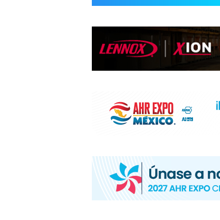
INFORMACIÓ
HVAC/R
DE
LATINOAMÉR