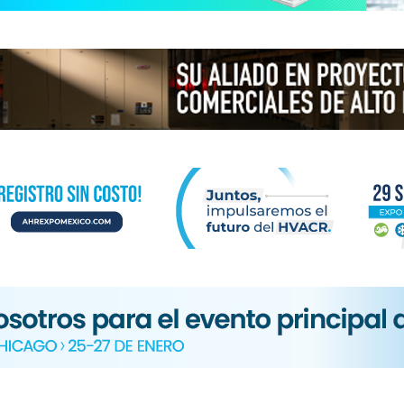
N
ICA