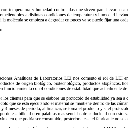
 con temperatura y humedad controladas que sirven para llevar a cabo
etiéndolos a distintas condiciones de temperatura y humedad llevándos
i la molécula se empieza a degradar entonces ya se puede fijar una cad
n:
ciones Analíticas de Laboratorios LEI nos comento el rol de LEI en l
ductos de origen biológico, biotecnológico, productos alopáticos, hom
en funcionamiento con 4 condiciones de estabilidad que actualmente de
or los clientes para que se elabore un protocolo de estabilidad ya sea a
ocolo que se esta ejecutando el material se mantiene dentro de las cáma
 meses de periodo, al finalizar, se toma el producto y si el protocolo 
empo de estabilidad o en palabras mas sencillas de caducidad con esto 
máxima en que podría ser consumido, posterior a esta el fabricante no se