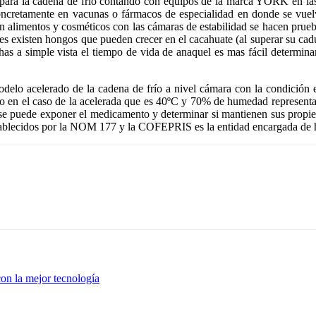
a para la cadena de frío contando con equipos de la marca YORK en las 
ncretamente en vacunas o fármacos de especialidad en donde se vuelve
. En alimentos y cosméticos con las cámaras de estabilidad se hacen pr
es existen hongos que pueden crecer en el cacahuate (al superar su cad
ichas a simple vista el tiempo de vida de anaquel es mas fácil determin
odelo acelerado de la cadena de frío a nivel cámara con la condición 
 en el caso de la acelerada que es 40ºC y 70% de humedad representado
se puede exponer el medicamento y determinar si mantienen sus propied
establecidos por la NOM 177 y la COFEPRIS es la entidad encargada de 
la mejor tecnología