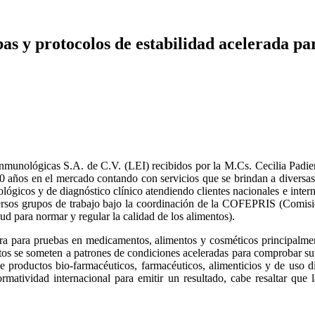
s y protocolos de estabilidad acelerada par
nológicas S.A. de C.V. (LEI) recibidos por la M.Cs. Cecilia Padiern
0 años en el mercado contando con servicios que se brindan a diversas 
lógicos y de diagnóstico clínico atendiendo clientes nacionales e intern
versos grupos de trabajo bajo la coordinación de la COFEPRIS (Comisi
d para normar y regular la calidad de los alimentos).
ra para pruebas en medicamentos, alimentos y cosméticos principalmen
ctos se someten a patrones de condiciones aceleradas para comprobar su
de productos bio-farmacéuticos, farmacéuticos, alimenticios y de uso di
ormatividad internacional para emitir un resultado, cabe resaltar que