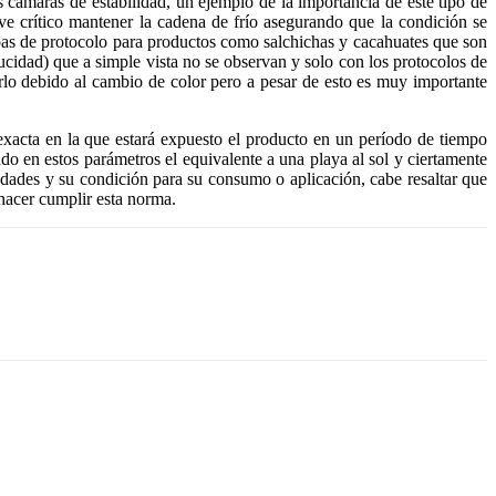
cámaras de estabilidad, un ejemplo de la importancia de este tipo de
 crítico mantener la cadena de frío asegurando que la condición se
uebas de protocolo para productos como salchichas y cacahuates que son
ucidad) que a simple vista no se observan y solo con los protocolos de
arlo debido al cambio de color pero a pesar de esto es muy importante
exacta en la que estará expuesto el producto en un período de tiempo
 en estos parámetros el equivalente a una playa al sol y ciertamente
ades y su condición para su consumo o aplicación, cabe resaltar que
hacer cumplir esta norma.