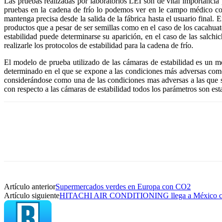
Las pruebas realizadas por laboratorios LEI son de vital importanci
pruebas en la cadena de frío lo podemos ver en le campo médico co
mantenga precisa desde la salida de la fábrica hasta el usuario final
productos que a pesar de ser semillas como en el caso de los cacahuat
estabilidad puede determinarse su aparición, en el caso de las salch
realizarle los protocolos de estabilidad para la cadena de frío.
El modelo de prueba utilizado de las cámaras de estabilidad es un m
determinado en el que se expone a las condiciones más adversas como
considerándose como una de las condiciones mas adversas a las que 
con respecto a las cámaras de estabilidad todos los parámetros son 
Artículo anterior
Supermercados verdes en Europa con CO2
Artículo siguiente
HITACHI AIR CONDITIONING llega a México con 