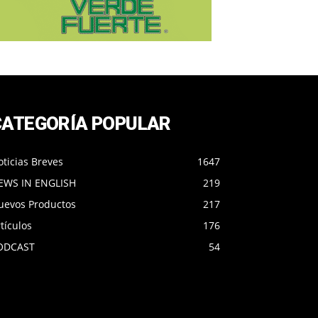
CATEGORÍA POPULAR
ticias Breves
1647
EWS IN ENGLISH
219
uevos Productos
217
tículos
176
ODCAST
54