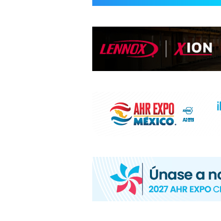
INFORMACIÓ
HVAC/R
DE
LATINOAMÉR