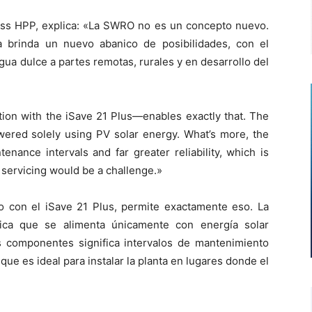
oss HPP, explica: «La SWRO no es un concepto nuevo.
ica brinda un nuevo abanico de posibilidades, con el
agua dulce a partes remotas, rurales y en desarrollo del
n with the iSave 21 Plus—enables exactly that. The
wered solely using PV solar energy. What’s more, the
nance intervals and far greater reliability, which is
e servicing would be a challenge.»
o con el iSave 21 Plus, permite exactamente eso. La
ca que se alimenta únicamente con energía solar
os componentes significa intervalos de mantenimiento
que es ideal para instalar la planta en lugares donde el