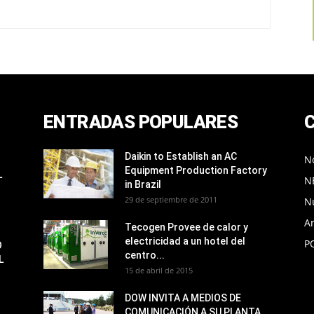
ENTRADAS POPULARES
Daikin to Establish an AC
No
Equipment Production Factory
L
N
in Brazil
29 de septiembre de 2011
N
Ar
Tecogen Provee de calor y
electricidad a un hotel del
P
O
centro...
L
15 de abril de 2015
DOW INVITA A MEDIOS DE
COMUNICACIÓN A SU PLANTA