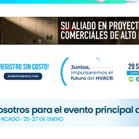
N
ICA