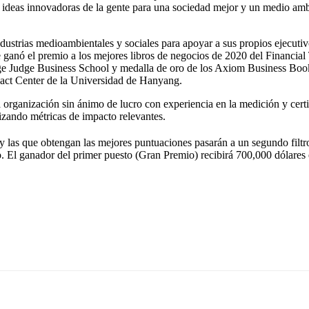
 ideas innovadoras de la gente para una sociedad mejor y un medio amb
strias medioambientales y sociales para apoyar a sus propios ejecutivo
nó el premio a los mejores libros de negocios de 2020 del Financial T
dge Judge Business School y medalla de oro de los Axiom Business Book
pact Center de la Universidad de Hanyang.
organización sin ánimo de lucro con experiencia en la medición y certif
zando métricas de impacto relevantes.
 y las que obtengan las mejores puntuaciones pasarán a un segundo filtr
o. El ganador del primer puesto (Gran Premio) recibirá 700,000 dólares e