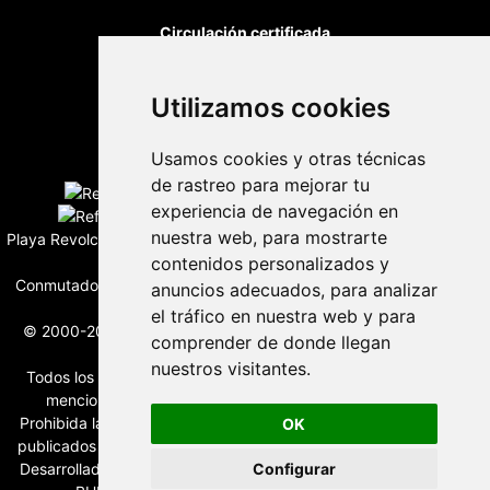
Circulación certificada
Utilizamos cookies
Desarrollado por
Usamos cookies y otras técnicas
Edición digital con tecnología
de rastreo para mejorar tu
experiencia de navegación en
nuestra web, para mostrarte
Playa Revolcadero 222 Col. Reforma Iztaccihuatl Norte C.P. 08810
contenidos personalizados y
CIUDAD DE MEXICO
Conmutador CIUDAD DE MEXICO (+52) 555 740 4476, 555 740
anuncios adecuados, para analizar
4497
el tráfico en nuestra web y para
© 2000-2026 BURO DE MERCADOTECNIA DEL CENTRO, S.A.
comprender de donde llegan
Todos los derechos reservados
nuestros visitantes.
Todos los nombres, marcas, logotipos, productos e imagenes
mencionados son propiedad de sus respectivos dueños
Prohibida la reproducción total o parcial de los contenidos aqui
OK
publicados incluyendo cualquier medio electrónico o magnético
Desarrollado por REFRINOTICIAS INTERACTIVE una división de
Configurar